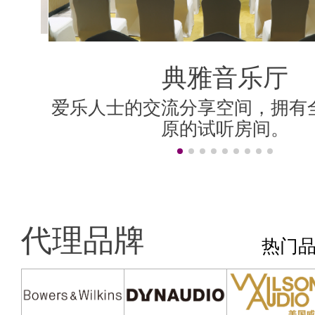
典雅音乐厅
典雅音乐厅
好莱坞房
香港房
影院房
米兰房
伦敦房
上海房
柏林房
纽约房
香港房
为精巧、简洁、宁静的听音室设
爱乐人士的交流分享空间，拥有
设计理念是保持英式贵族风格，
设计简洁，全房建材主要用白雪
为精巧、简洁、宁静的听音室设
爱乐人士的交流分享空间，拥有
采用 顶级的AV视听器材，营造
“旧上海”风格，置身其中，轻啜
汇聚Dolby Atmos、DTS:X、Au
可调音设计，房间的音频响应平
主题风格各异的声学房，拥有
面加上德国式建筑线条图案，既
院技术，精准声画移动效
间，都以无损声学处理方
至三人的听音环境。
的乐韵中悠然自得！
至三人的听音环境。
原的试听房间。
原的试听房间。
居大厅无异。
效果。
的。
非常时尚。
代理品牌
热门