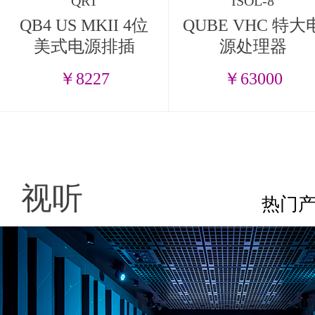
QRT
ISOL-8
QB4 US MKII 4位
QUBE VHC 特大
美式电源排插
源处理器
￥8227
￥63000
视听
热门