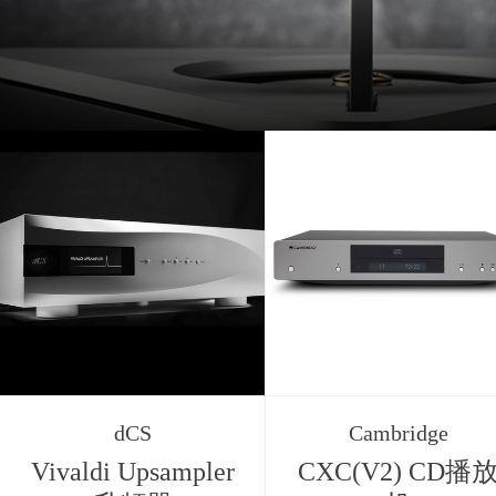
dCS
Cambridge
Vivaldi Upsampler
CXC(V2) CD播