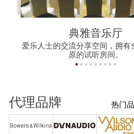
典雅音乐厅
典雅音乐厅
好莱坞房
香港房
影院房
米兰房
伦敦房
上海房
柏林房
纽约房
香港房
为精巧、简洁、宁静的听音室设
爱乐人士的交流分享空间，拥有
设计理念是保持英式贵族风格，
设计简洁，全房建材主要用白雪
为精巧、简洁、宁静的听音室设
爱乐人士的交流分享空间，拥有
采用 顶级的AV视听器材，营造
“旧上海”风格，置身其中，轻啜
汇聚Dolby Atmos、DTS:X、Au
可调音设计，房间的音频响应平
主题风格各异的声学房，拥有
面加上德国式建筑线条图案，既
院技术，精准声画移动效
间，都以无损声学处理方
至三人的听音环境。
的乐韵中悠然自得！
至三人的听音环境。
原的试听房间。
原的试听房间。
居大厅无异。
效果。
的。
非常时尚。
代理品牌
热门