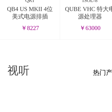
QRT
ISOL-8
QB4 US MKII 4位
QUBE VHC 特大
美式电源排插
源处理器
￥8227
￥63000
视听
热门