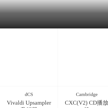
dCS
Cambridge
Vivaldi Upsampler
CXC(V2) CD播