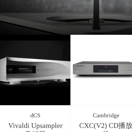
dCS
Cambridge
Vivaldi Upsampler
CXC(V2) CD播