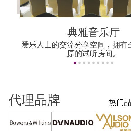
典雅音乐厅
典雅音乐厅
好莱坞房
香港房
影院房
米兰房
伦敦房
上海房
柏林房
纽约房
香港房
为精巧、简洁、宁静的听音室设
爱乐人士的交流分享空间，拥有
设计理念是保持英式贵族风格，
设计简洁，全房建材主要用白雪
为精巧、简洁、宁静的听音室设
爱乐人士的交流分享空间，拥有
采用 顶级的AV视听器材，营造
“旧上海”风格，置身其中，轻啜
汇聚Dolby Atmos、DTS:X、Au
可调音设计，房间的音频响应平
主题风格各异的声学房，拥有
面加上德国式建筑线条图案，既
院技术，精准声画移动效
间，都以无损声学处理方
至三人的听音环境。
的乐韵中悠然自得！
至三人的听音环境。
原的试听房间。
原的试听房间。
居大厅无异。
效果。
的。
非常时尚。
代理品牌
热门