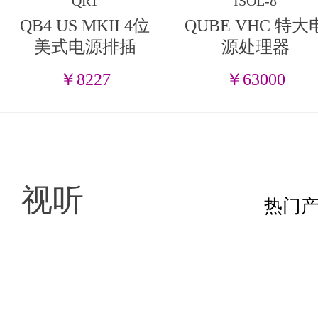
QRT
ISOL-8
QB4 US MKII 4位
QUBE VHC 特大
美式电源排插
源处理器
￥8227
￥63000
视听
热门