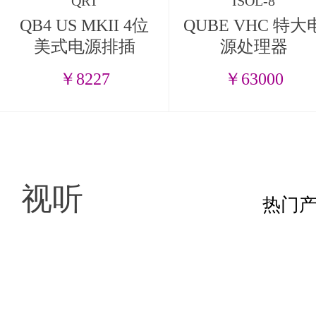
QRT
ISOL-8
QB4 US MKII 4位
QUBE VHC 特大
美式电源排插
源处理器
￥8227
￥63000
视听
热门