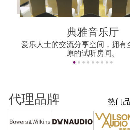
典雅音乐厅
典雅音乐厅
好莱坞房
香港房
影院房
米兰房
伦敦房
上海房
柏林房
纽约房
香港房
为精巧、简洁、宁静的听音室设
爱乐人士的交流分享空间，拥有
设计理念是保持英式贵族风格，
设计简洁，全房建材主要用白雪
为精巧、简洁、宁静的听音室设
爱乐人士的交流分享空间，拥有
采用 顶级的AV视听器材，营造
“旧上海”风格，置身其中，轻啜
汇聚Dolby Atmos、DTS:X、Au
可调音设计，房间的音频响应平
主题风格各异的声学房，拥有
面加上德国式建筑线条图案，既
院技术，精准声画移动效
间，都以无损声学处理方
至三人的听音环境。
的乐韵中悠然自得！
至三人的听音环境。
原的试听房间。
原的试听房间。
居大厅无异。
效果。
的。
非常时尚。
代理品牌
热门