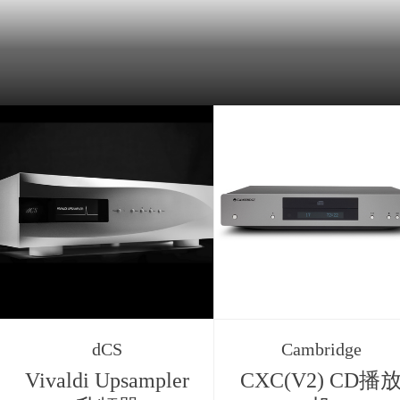
dCS
Cambridge
Vivaldi Upsampler
CXC(V2) CD播