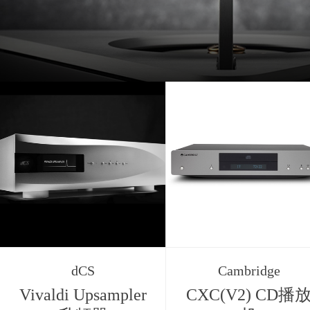
dCS
Cambridge
Vivaldi Upsampler
CXC(V2) CD播