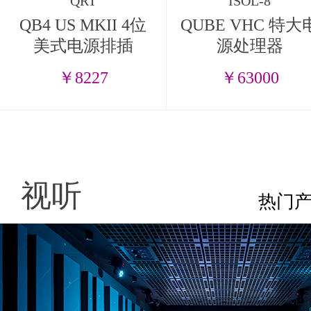
QRT
ISOL-8
QB4 US MKII 4位
QUBE VHC 特大
美式电源排插
源处理器
￥8227
￥63000
视听
热门