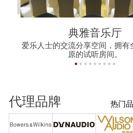
典雅音乐厅
典雅音乐厅
好莱坞房
香港房
影院房
米兰房
伦敦房
上海房
柏林房
纽约房
香港房
为精巧、简洁、宁静的听音室设
爱乐人士的交流分享空间，拥有
设计理念是保持英式贵族风格，
设计简洁，全房建材主要用白雪
为精巧、简洁、宁静的听音室设
爱乐人士的交流分享空间，拥有
采用 顶级的AV视听器材，营造
“旧上海”风格，置身其中，轻啜
汇聚Dolby Atmos、DTS:X、Au
可调音设计，房间的音频响应平
主题风格各异的声学房，拥有
面加上德国式建筑线条图案，既
院技术，精准声画移动效
间，都以无损声学处理方
至三人的听音环境。
的乐韵中悠然自得！
至三人的听音环境。
原的试听房间。
原的试听房间。
居大厅无异。
效果。
的。
非常时尚。
代理品牌
热门