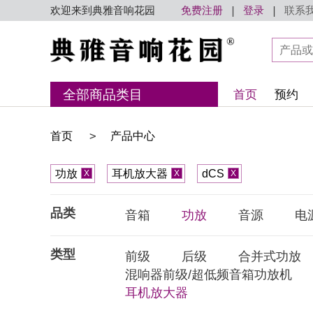
欢迎来到典雅音响花园
免费注册
|
登录
|
联系
全部商品类目
首页
预约
>
首页
产品中心
功放
耳机放大器
dCS
X
X
X
品类
音箱
功放
音源
电
类型
前级
后级
合并式功放
混响器前级/超低频音箱功放机
耳机放大器