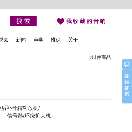
我收藏的音响
视频
新闻
声学
维保
关于
共
1
件商品
/后补音箱功放机/
信号器/环绕扩大机