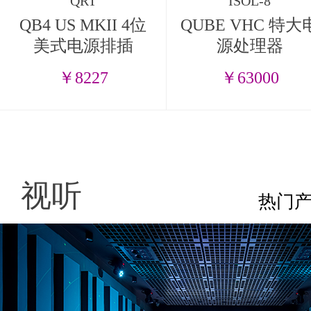
QRT
ISOL-8
QB4 US MKII 4位
QUBE VHC 特大
美式电源排插
源处理器
￥8227
￥63000
视听
热门