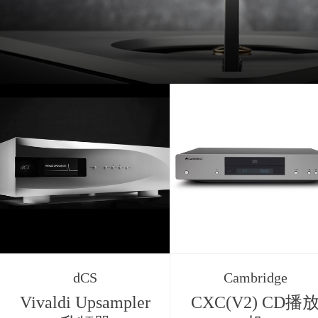
dCS
Cambridge
Vivaldi Upsampler
CXC(V2) CD播