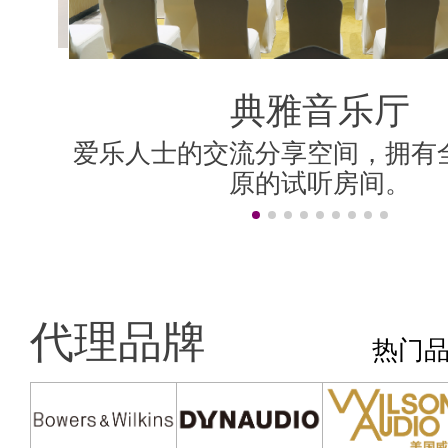
典雅音乐厅
典雅音乐厅
好莱坞房
香港房
影院房
米兰房
伦敦房
上海房
柏林房
纽约房
香港房
为精巧、简洁、宁静的听音室设
爱乐人士的交流分享空间，拥有
设计理念是保持英式贵族风格，
设计简洁，全房建材主要用白雪
为精巧、简洁、宁静的听音室设
爱乐人士的交流分享空间，拥有
采用 顶级的AV视听器材，营造
“旧上海”风格，置身其中，轻啜
汇聚Dolby Atmos、DTS:X、Au
可调音设计，房间的音频响应平
主题风格各异的声学房，拥有
面加上德国式建筑线条图案，既
院技术，精准声画移动效
间，都以无损声学处理方
至三人的听音环境。
的乐韵中悠然自得！
至三人的听音环境。
原的试听房间。
原的试听房间。
居大厅无异。
效果。
的。
非常时尚。
代理品牌
热门