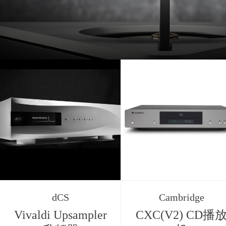
dCS
Cambridge
Vivaldi Upsampler
CXC(V2) CD播